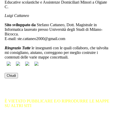
Educative scolastiche e Assistenze Domiciliari Minori a Olgiate
C.
Luigi Cattaneo
Sito sviluppato da
Stefano Cattaneo, Dott. Magistrale in
Informatica laureato presso Università degli Studi di Milano-
Bicocca.
E-mail:
ste.cattaneo2000@gmail.com
Ringrazio Tutte
le insegnanti con le quali collaboro, che talvolta
mi consigliano, aiutano, correggono per meglio costruire i
contenuti delle varie mappe concettuali.
Chiudi
Vecchio sito
È VIETATO PUBBLICARE E/O RIPRODURRE LE MAPPE
SU ALTRI SITI
, riutilizzare anche parzialmente articoli, testi,
contenuti in questo portale, ferma restando la possibilità di
usufruire di tale materiale per uso personale e per scopi non