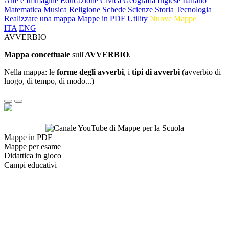
Arte e Immagine
Educazione Civica
Geografia
Inglese
Italiano
Matematica
Musica
Religione
Schede
Scienze
Storia
Tecnologia
Realizzare una mappa
Mappe in PDF
Utility
Nuove Mappe
ITA
ENG
AVVERBIO
Mappa concettuale
sull'
AVVERBIO
.
Nella mappa: le
forme degli avverbi
, i
tipi di avverbi
(avverbio di
luogo, di tempo, di modo...)
Mappe in PDF
Mappe per esame
Didattica in gioco
Campi educativi
Contatti:
E-mail:
lctempo@gmail.com
PEC:
cattaneoluigi@pec.it
Pagina Facebook