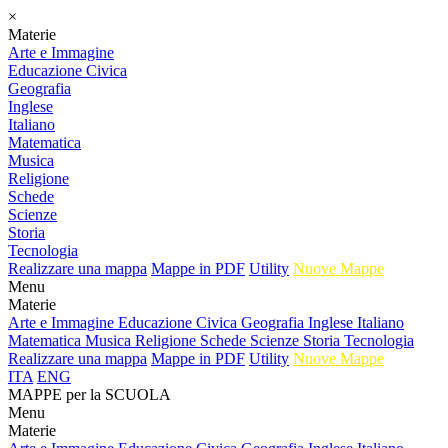
×
Materie
Arte e Immagine
Educazione Civica
Geografia
Inglese
Italiano
Matematica
Musica
Religione
Schede
Scienze
Storia
Tecnologia
Realizzare una mappa
Mappe in PDF
Utility
Nuove Mappe
Menu
Materie
Arte e Immagine
Educazione Civica
Geografia
Inglese
Italiano
Matematica
Musica
Religione
Schede
Scienze
Storia
Tecnologia
Realizzare una mappa
Mappe in PDF
Utility
Nuove Mappe
ITA
ENG
MAPPE per la SCUOLA
Menu
Materie