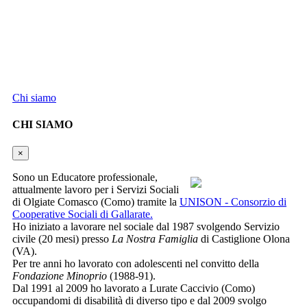
Informazioni:
Cattaneo Luigi
22070 Vertemate con Minoprio (CO)
Partita IVA 04053400133
Ufficio del Registro delle Imprese di COMO-LECCO
REA CO - 416346
Chi siamo
CHI SIAMO
×
Sono un Educatore professionale,
attualmente lavoro per i Servizi Sociali
di Olgiate Comasco (Como) tramite la
UNISON - Consorzio di
Cooperative Sociali di Gallarate.
Ho iniziato a lavorare nel sociale dal 1987 svolgendo Servizio
civile (20 mesi) presso
La Nostra Famiglia
di Castiglione Olona
(VA).
Per tre anni ho lavorato con adolescenti nel convitto della
Fondazione Minoprio
(1988-91).
Dal 1991 al 2009 ho lavorato a Lurate Caccivio (Como)
occupandomi di disabilità di diverso tipo e dal 2009 svolgo