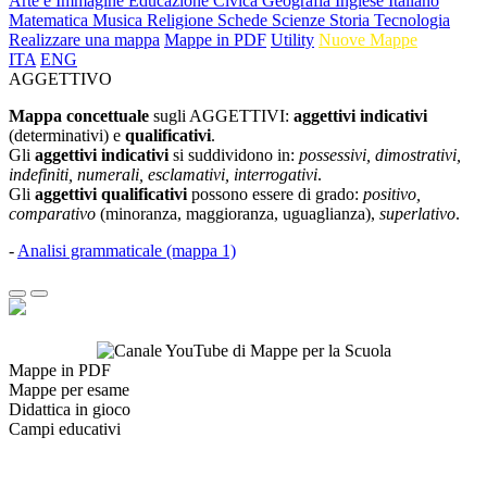
Arte e Immagine
Educazione Civica
Geografia
Inglese
Italiano
Matematica
Musica
Religione
Schede
Scienze
Storia
Tecnologia
Realizzare una mappa
Mappe in PDF
Utility
Nuove Mappe
ITA
ENG
AGGETTIVO
Mappa concettuale
sugli AGGETTIVI:
aggettivi indicativi
(determinativi) e
qualificativi
.
Gli
aggettivi indicativi
si suddividono in:
possessivi, dimostrativi,
indefiniti, numerali, esclamativi, interrogativi
.
Gli
aggettivi qualificativi
possono essere di grado:
positivo,
comparativo
(minoranza, maggioranza, uguaglianza),
superlativo
.
-
Analisi grammaticale (mappa 1)
Mappe in PDF
Mappe per esame
Didattica in gioco
Campi educativi
Contatti: