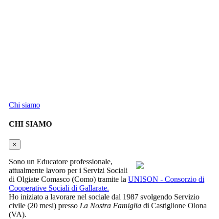
E-mail:
lctempo@gmail.com
PEC:
cattaneoluigi@pec.it
Pagina Facebook
Informazioni:
Cattaneo Luigi
22070 Vertemate con Minoprio (CO)
Partita IVA 04053400133
Ufficio del Registro delle Imprese di COMO-LECCO
REA CO - 416346
Chi siamo
CHI SIAMO
×
Sono un Educatore professionale,
attualmente lavoro per i Servizi Sociali
di Olgiate Comasco (Como) tramite la
UNISON - Consorzio di
Cooperative Sociali di Gallarate.
Ho iniziato a lavorare nel sociale dal 1987 svolgendo Servizio
civile (20 mesi) presso
La Nostra Famiglia
di Castiglione Olona
(VA).