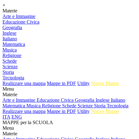
×
Materie
Arte e Immagine
Educazione Civica
Geografia
Inglese
Italiano
Matematica
Musica
Religione
Schede
Scienze
Storia
Tecnologia
Realizzare una mappa
Mappe in PDF
Utility
Nuove Mappe
Menu
Materie
Arte e Immagine
Educazione Civica
Geografia
Inglese
Italiano
Matematica
Musica
Religione
Schede
Scienze
Storia
Tecnologia
Realizzare una mappa
Mappe in PDF
Utility
Nuove Mappe
ITA
ENG
MAPPE per la SCUOLA
Menu
Materie